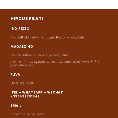
HIRCUS FILATI
INDIRIZZO
Via Battista Tettamanti 19A, Prato, 59100, Italy
MAGAZZINO
Via dell’Alloro 2H, Prato, 59100, Italy
Aperto solo su appuntamento dal Martedì al Venerdì dalle
9:00 alle 16:00
P.IVA
IT02285360976
TEL – WHATSAPP – WECHAT
+393492791542
EMAIL
info@hircusfilati.com