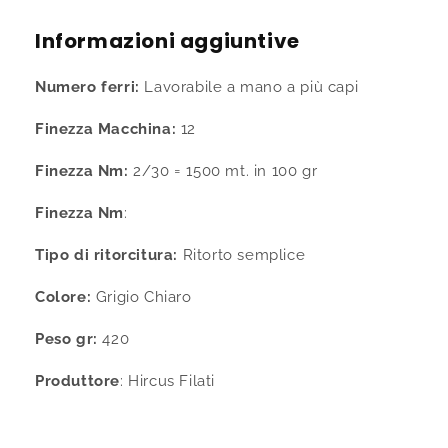
extrafine
extrafine
30%
30%
Informazioni aggiuntive
cashmere
cashmere
colore
colore
Numero ferri:
Lavorabile a mano a più capi
grigio
grigio
chiaro
chiaro
Finezza Macchina:
12
rocca
rocca
420
420
Finezza Nm:
2/30 = 1500 mt. in 100 gr
gr
gr
Finezza Nm
:
Tipo di ritorcitura:
Ritorto semplice
Colore:
Grigio Chiaro
Peso gr:
420
Produttore
: Hircus Filati