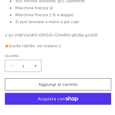
70% merino extrafine 30% cashmere
Macchina finezza 12
Macchina finezza 7-8 a doppio
Si può lavorare a mano a più capi
SKU:
2-30-70WV30WS-GRIGIO-CHIARO-96784-420GR
Scorte ridotte: ne restano 2
Quantità
Quantità
Diminuisci
Aumenta
quantità
quantità
per
per
Filato
Filato
Aggiungi al carrello
da
da
macchina
macchina
2/30
2/30
70%
70%
merino
merino