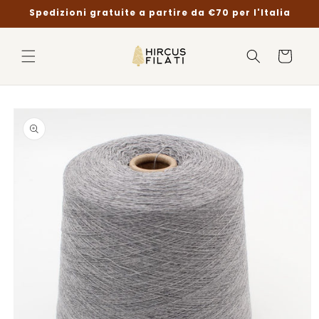
Vai
Spedizioni gratuite a partire da €70 per l'Italia
direttamente
ai contenuti
Carrello
Passa alle
informazioni
sul prodotto