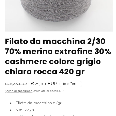
Apri
contenuti
Filato da macchina 2/30
multimediali
1
70% merino extrafine 30%
in
finestra
modale
cashmere colore grigio
chiaro rocca 420 gr
Prezzo
Prezzo
€21,00 EUR
€42,00 EUR
In offerta
di
scontato
Spese di spedizione
calcolate al check-out.
listino
Filato da macchina 2/30
Nm. 2/30