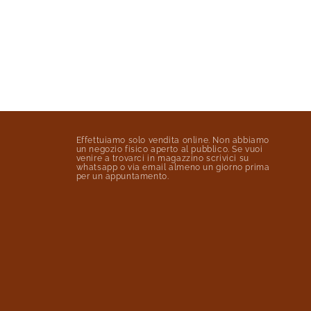
Effettuiamo solo vendita online. Non abbiamo
un negozio fisico aperto al pubblico. Se vuoi
venire a trovarci in magazzino scrivici su
whatsapp o via email almeno un giorno prima
per un appuntamento.