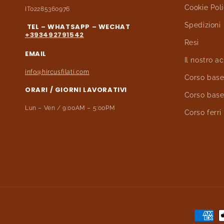
Cookie Pol
IT02285360976
Spedizioni
TEL – WHATSAPP – WECHAT
+393492791542
Resi
EMAIL
Il nostro 
info@hircusfilati.com
Corso base 
ORARI / GIORNI LAVORATIVI
Corso base
Lun – Ven / 9:00AM – 5:00PM
Corso ferri 
Metodi