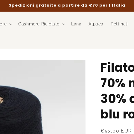
Spedizioni gratuite a partire da €70 per l'Italia
ere
Cashmere Riciclato
Lana
Alpaca
Pettinati
Filat
70% m
30% 
blu r
Prezzo
€53,00 EUR