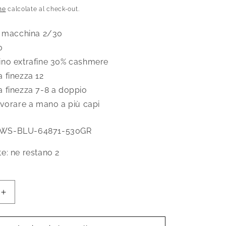
scontato
ne
calcolate al check-out.
a macchina 2/30
0
no extrafine 30% cashmere
 finezza 12
 finezza 7-8 a doppio
avorare a mano a più capi
WS-BLU-64871-530GR
te: ne restano 2
Aumenta
quantità
per