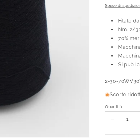
di
Spese di spedizio
listino
Filato d
Nm. 2/3
70% meri
Macchina
Macchina
Si può l
SKU:
2-30-70WV30
Scorte ridot
Quantità
Quantità
Diminuisci
quantità
per