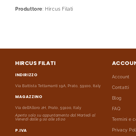
Produttore
: Hircus Filati
HIRCUS FILATI
ACCOU
INDIRIZZO
Account
Via Battista Tettamanti 19A, Prato, 59100, Italy
Contatti
MAGAZZINO
Blog
Via dell’Alloro 2H, Prato, 59100, Italy
FAQ
Aperto solo su appuntamento dal Martedì al
Termini e c
Venerdì dalle 9:00 alle 16:00
P.IVA
Privacy Pol