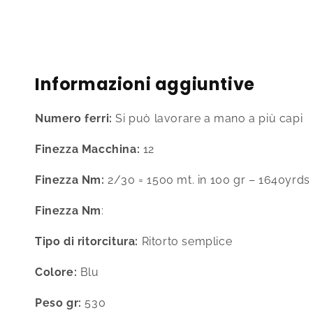
contenuti
multimediali
1
in
finestra
modale
Informazioni aggiuntive
Numero ferri:
Si può lavorare a mano a più capi
Finezza Macchina:
12
Finezza Nm:
2/30 = 1500 mt. in 100 gr – 1640yrds 
Finezza Nm
:
Tipo di ritorcitura:
Ritorto semplice
Colore:
Blu
Peso gr:
530