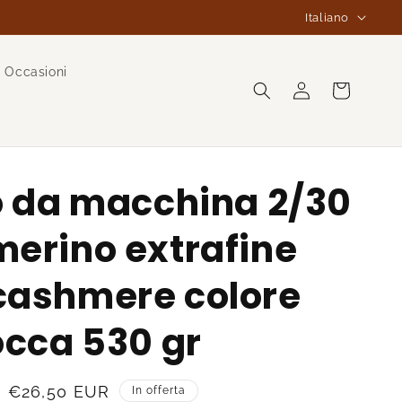
L
Italiano
i
n
Occasioni
g
Accedi
Carrello
u
a
o da macchina 2/30
erino extrafine
cashmere colore
occa 530 gr
Prezzo
€26,50 EUR
In offerta