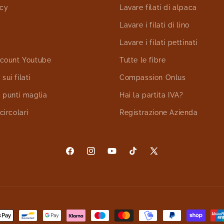
icy
Lavare filati di alpaca
Lavare i filati di lino
Lavare i filati pettinati
account Youtube
Tutte le fibre
sui filati
Compassion Onlus
 punti maglia
Hai la partita IVA?
circolari
Registrazione Azienda
Facebook
Instagram
YouTube
TikTok
X
(Twitter)