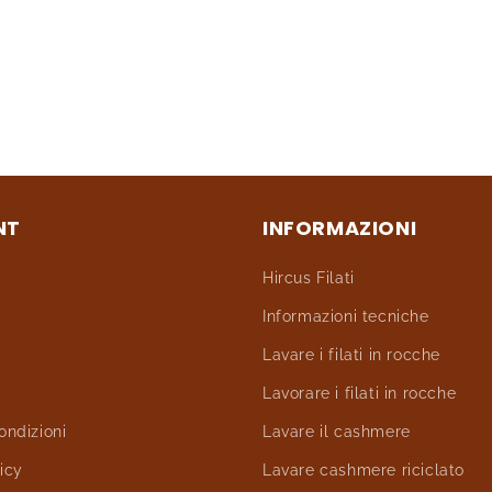
NT
INFORMAZIONI
Hircus Filati
Informazioni tecniche
Lavare i filati in rocche
Lavorare i filati in rocche
ondizioni
Lavare il cashmere
icy
Lavare cashmere riciclato