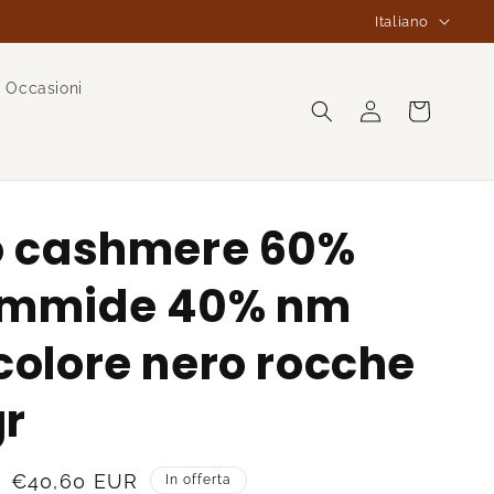
L
Italiano
i
n
Occasioni
g
Accedi
Carrello
u
a
to cashmere 60%
ammide 40% nm
colore nero rocche
gr
Prezzo
€40,60 EUR
In offerta