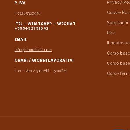
P.IVA
Privacy Pol
Cookie Pol
IT02285360976
Spedizioni
TEL – WHATSAPP – WECHAT
+393492791542
Resi
EMAIL
Il nostro 
info@hircusfilati.com
Corso base 
ORARI / GIORNI LAVORATIVI
Corso base
Lun – Ven / 9:00AM – 5:00PM
Corso ferri 