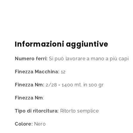
contenuti
multimediali
1
in
finestra
modale
Informazioni aggiuntive
Numero ferri:
Si può lavorare a mano a più capi
Finezza Macchina:
12
Finezza Nm:
2/28 = 1400 mt. in 100 gr
Finezza Nm
:
Tipo di ritorcitura:
Ritorto semplice
Colore:
Nero