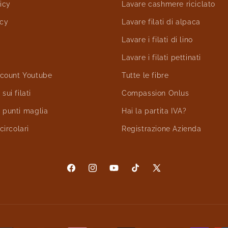
icy
Lavare cashmere riciclato
icy
Lavare filati di alpaca
Lavare i filati di lino
Lavare i filati pettinati
account Youtube
Tutte le fibre
sui filati
Compassion Onlus
 punti maglia
Hai la partita IVA?
circolari
Registrazione Azienda
Facebook
Instagram
YouTube
TikTok
X
(Twitter)