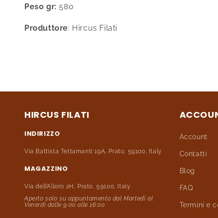
Peso gr:
580
Produttore
: Hircus Filati
HIRCUS FILATI
ACCOU
INDIRIZZO
Account
Via Battista Tettamanti 19A, Prato, 59100, Italy
Contatti
MAGAZZINO
Blog
Via dell’Alloro 2H, Prato, 59100, Italy
FAQ
Aperto solo su appuntamento dal Martedì al
Termini e c
Venerdì dalle 9:00 alle 16:00