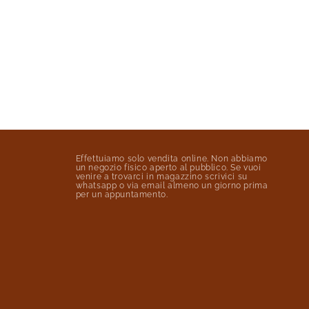
Effettuiamo solo vendita online. Non abbiamo
un negozio fisico aperto al pubblico. Se vuoi
venire a trovarci in magazzino scrivici su
whatsapp o via email almeno un giorno prima
per un appuntamento.