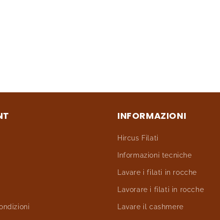
NT
INFORMAZIONI
Hircus Filati
Informazioni tecniche
Lavare i filati in rocche
Lavorare i filati in rocche
ondizioni
Lavare il cashmere