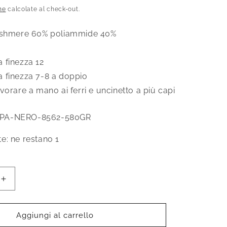
scontato
ne
calcolate al check-out.
cashmere 60% poliammide 40%
 finezza 12
 finezza 7-8 a doppio
vorare a mano ai ferri e uncinetto a più capi
PA-NERO-8562-580GR
te: ne restano 1
Aumenta
quantità
per
Filato
Aggiungi al carrello
cashmere