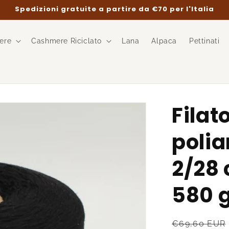
Spedizioni gratuite a partire da €70 per l'Italia
ere
Cashmere Riciclato
Lana
Alpaca
Pettinati
Fila
poli
2/28 
580 
Prezzo
€69,60 EUR