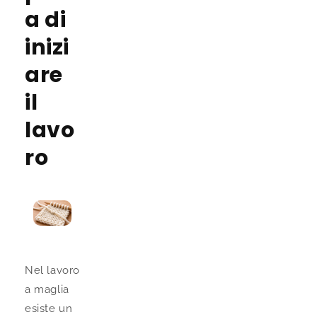
a di
inizi
are
il
lavo
ro
Nel lavoro
a maglia
esiste un