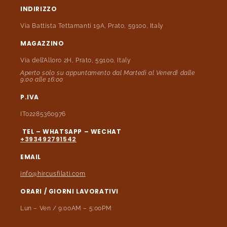
INDIRIZZO
Via Battista Tettamanti 19A, Prato, 59100, Italy
MAGAZZINO
Via dell’Alloro 2H, Prato, 59100, Italy
Aperto solo su appuntamento dal Martedì al Venerdì dalle
9:00 alle 16:00
P.IVA
IT02285360976
TEL – WHATSAPP – WECHAT
+393492791542
EMAIL
info@hircusfilati.com
ORARI / GIORNI LAVORATIVI
Lun – Ven / 9:00AM – 5:00PM