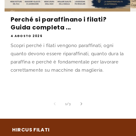
Perché si paraffinano i filati?
Guida completa ...
4 AGOSTO 2026
Scopri perché i filati vengono paraffinati, ogni
quanto devono essere riparaffinati, quanto dura la
paraffina e perché è fondamentale per lavorare
correttamente su macchine da maglieria.
su
1
/
3
HIRCUS FILATI