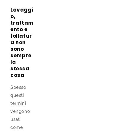
Lavaggi
o,
trattam
ento e
follatur
a non
sono
sempre
la
stessa
cosa
Spesso
questi
termini
vengono
usati
come