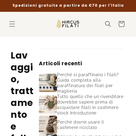
Vai
Spedizioni gratuite a partire da €70 per l'Italia
direttamente
ai contenuti
Carrello
Lav
Articoli recenti
aggi
Perché si paraffinano i filati?
o,
Guida completa alla
paraffinatura dei filati per
tratt
maglieria
Tutto quello che un rivenditore
ame
dovrebbe sapere prima di
acquistare filati in cashmere
nto
stock Introduzione
Perchè dovrei usare il
e
cashmere riciclato