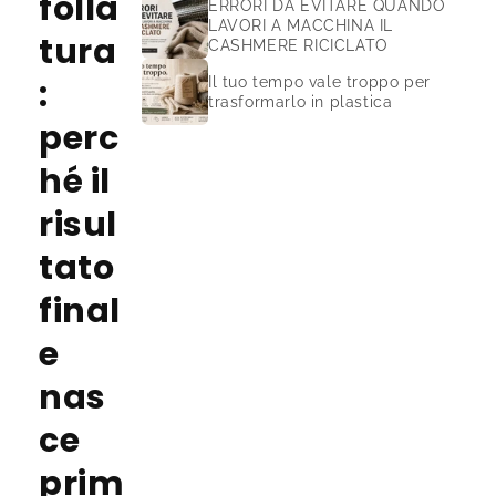
folla
ERRORI DA EVITARE QUANDO
LAVORI A MACCHINA IL
tura
CASHMERE RICICLATO
:
Il tuo tempo vale troppo per
trasformarlo in plastica
perc
hé il
risul
tato
final
e
nas
ce
prim