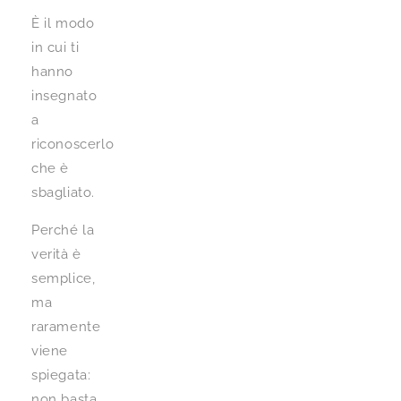
È il modo
in cui ti
hanno
insegnato
a
riconoscerlo
che è
sbagliato.
Perché la
verità è
semplice,
ma
raramente
viene
spiegata:
non basta