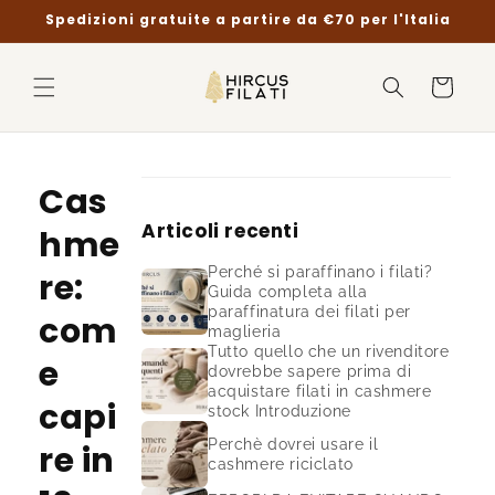
Vai
Spedizioni gratuite a partire da €70 per l'Italia
direttamente
ai contenuti
Carrello
Cas
Articoli recenti
hme
Perché si paraffinano i filati?
re:
Guida completa alla
paraffinatura dei filati per
com
maglieria
Tutto quello che un rivenditore
e
dovrebbe sapere prima di
acquistare filati in cashmere
capi
stock Introduzione
Perchè dovrei usare il
re in
cashmere riciclato