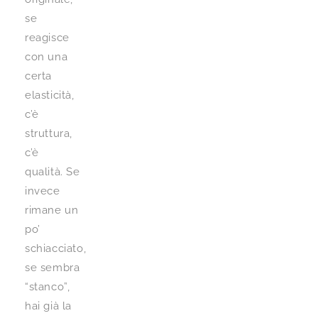
se
reagisce
con una
certa
elasticità,
c’è
struttura,
c’è
qualità. Se
invece
rimane un
po’
schiacciato,
se sembra
“stanco”,
hai già la