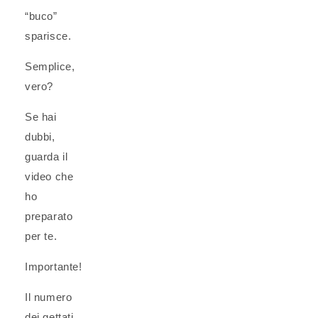
“buco”
sparisce.
Semplice,
vero?
Se hai
dubbi,
guarda il
video che
ho
preparato
per te.
Importante!
Il numero
dei gettati