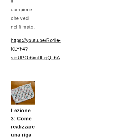
il
campione
che vedi
nel filmato.
https://youtu.be/Ro4ie-
KLYh4?
si=UPOr6imfILejQ_6A
Lezione
3: Come
realizzare
una riga