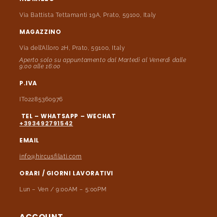
Via Battista Tettamanti 19A, Prato, 59100, Italy
MAGAZZINO
Via dell’Alloro 2H, Prato, 59100, Italy
Aperto solo su appuntamento dal Martedì al Venerdì dalle
9:00 alle 16:00
P.IVA
IT02285360976
TEL – WHATSAPP – WECHAT
+393492791542
EMAIL
info@hircusfilati.com
ORARI / GIORNI LAVORATIVI
Lun – Ven / 9:00AM – 5:00PM
ACCOUNT