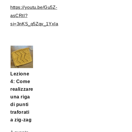
https://youtu.be/Gu5Z-
asCRtI?
si=3nKS_q5Zqv_1YxIa
Lezione
4: Come
realizzare
una riga
di punti
traforati
a zig-zag