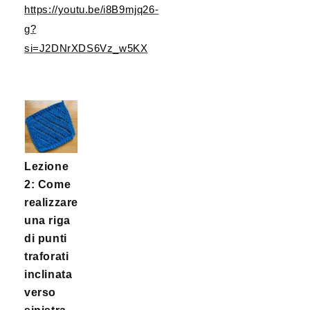
https://youtu.be/i8B9mjq26-
g?
si=J2DNrXDS6Vz_w5KX
Lezione
2: Come
realizzare
una riga
di punti
traforati
inclinata
verso