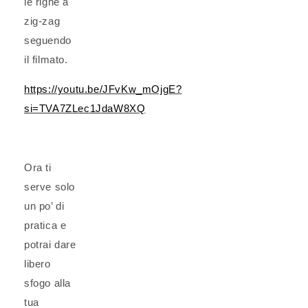
le righe a
zig-zag
seguendo
il filmato.
https://youtu.be/JFvKw_mOjgE?
si=TVA7ZLec1JdaW8XQ
Ora ti
serve solo
un po’ di
pratica e
potrai dare
libero
sfogo alla
tua